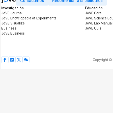
Contáctenos
Recomendar a la biblioteca
Investigación
Educación
JoVE Journal
JoVE Core
JoVE Encyclopedia of Experiments
JoVE Science Edu
JoVE Visualize
JoVE Lab Manual
Business
JoVE Quiz
JoVE Business
Copyright ©