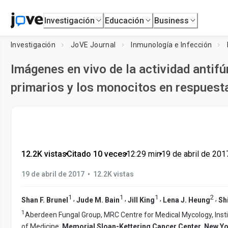
Investigación
Educación
Business
Investigación
JoVE Journal
Inmunología e Infección
Imágenes en vivo de la actividad antif
primarios y los monocitos en respuesta
12.2K vistas
•
Citado 10 veces
•
12:29
min
•
19 de abril de 201
•
19 de abril de 2017
12.2K vistas
1
1
1
2
,
,
,
,
Shan F. Brunel
Jude M. Bain
Jill King
Lena J. Heung
Sh
1
Aberdeen Fungal Group, MRC Centre for Medical Mycology, Insti
of Medicine,
Memorial Sloan-Kettering Cancer Center, New Yo