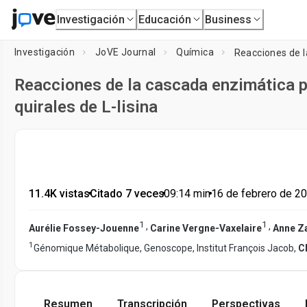
Investigación
Educación
Business
Investigación
JoVE Journal
Química
Reacciones de la cascada enzimática p
quirales de L-lisina
11.4K vistas
•
Citado 7 veces
•
09:14
min
•
16 de febrero de 2
1
1
,
,
Aurélie Fossey-Jouenne
Carine Vergne-Vaxelaire
Anne Z
1
Génomique Métabolique, Genoscope, Institut François Jacob,
C
Resumen
Transcripción
Perspectivas