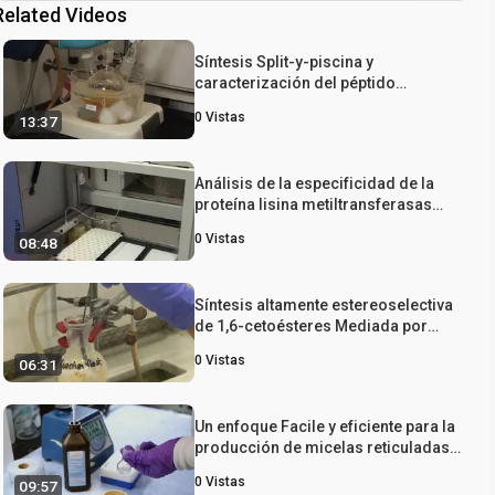
Related Videos
Síntesis Split-y-piscina y
caracterización del péptido
Terciario Amida Biblioteca
0
Vistas
13:37
Análisis de la especificidad de la
proteína lisina metiltransferasas
Usando SPOT Péptido Arrays
0
Vistas
08:48
Síntesis altamente estereoselectiva
de 1,6-cetoésteres Mediada por
líquidos iónicos: una reacción de
0
Vistas
06:31
tres componentes Habilitación de
acceso rápido a una nueva clase de
bajo peso molecular gelificantes
Un enfoque Facile y eficiente para la
producción de micelas reticuladas
reversible disulfuro
0
Vistas
09:57