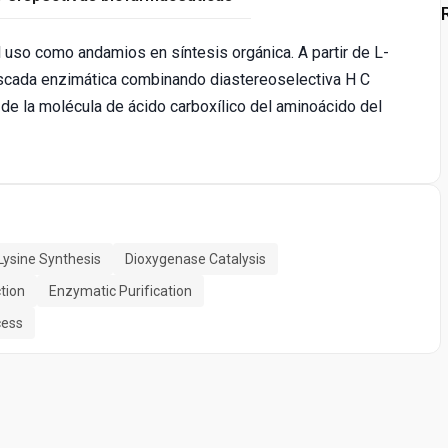
 uso como andamios en síntesis orgánica. A partir de L-
cascada enzimática combinando diastereoselectiva H C
 de la molécula de ácido carboxílico del aminoácido del
Lysine Synthesis
Dioxygenase Catalysis
tion
Enzymatic Purification
cess