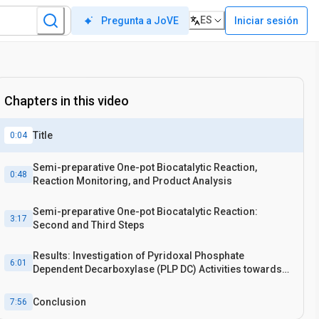
ES
Iniciar sesión
Pregunta a JoVE
Chapters in this video
Title
0:04
Semi-preparative One-pot Biocatalytic Reaction,
0:48
Reaction Monitoring, and Product Analysis
Semi-preparative One-pot Biocatalytic Reaction:
3:17
Second and Third Steps
Results: Investigation of Pyridoxal Phosphate
6:01
Dependent Decarboxylase (PLP DC) Activities towards
Hydroxy Lysine Derivatives
Conclusion
7:56