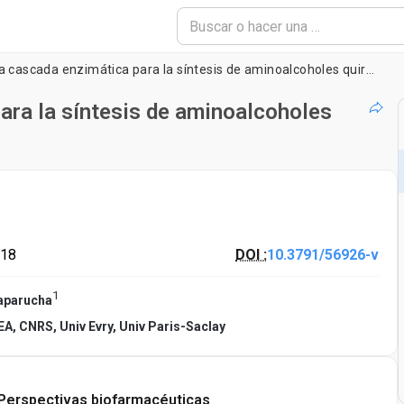
Reacciones de la cascada enzimática para la síntesis de aminoalcoholes quirales de L-lisina
ara la síntesis de aminoalcoholes
018
DOI :
10.3791/56926-v
1
aparucha
EA, CNRS, Univ Evry, Univ Paris-Saclay
Perspectivas biofarmacéuticas