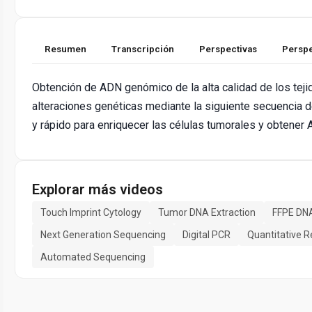
Resumen
Transcripción
Perspectivas
Perspe
Obtención de ADN genómico de la alta calidad de los tejid
alteraciones genéticas mediante la siguiente secuencia 
y rápido para enriquecer las células tumorales y obtener 
Explorar más videos
Touch Imprint Cytology
Tumor DNA Extraction
FFPE DN
Next Generation Sequencing
Digital PCR
Quantitative 
Automated Sequencing