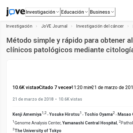
Investigación
Educación
Business
Investigación
JoVE Journal
Investigación del cáncer
Método simple y rápido para obtener 
clínicos patológicos mediante citología
10.6K vistas
•
Citado 7 veces
•
11:20
min
•
21 de marzo de 20
•
21 de marzo de 2018
10.6K vistas
1
,
2
1
2
,
,
,
Kenji Amemiya
Yosuke Hirotsu
Toshio Oyama
Masao 
1
2
Genome Analysis Center,
Yamanashi Central Hospital
,
Pathol
3
The University of Tokyo