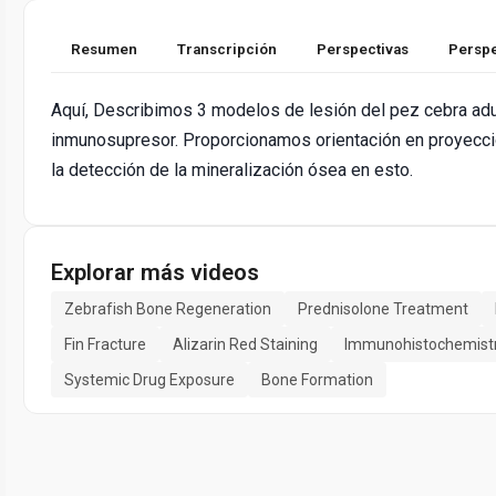
Resumen
Transcripción
Perspectivas
Perspe
Aquí, Describimos 3 modelos de lesión del pez cebra adu
inmunosupresor. Proporcionamos orientación en proyecció
la detección de la mineralización ósea en esto.
Explorar más videos
Zebrafish Bone Regeneration
Prednisolone Treatment
Fin Fracture
Alizarin Red Staining
Immunohistochemist
Systemic Drug Exposure
Bone Formation