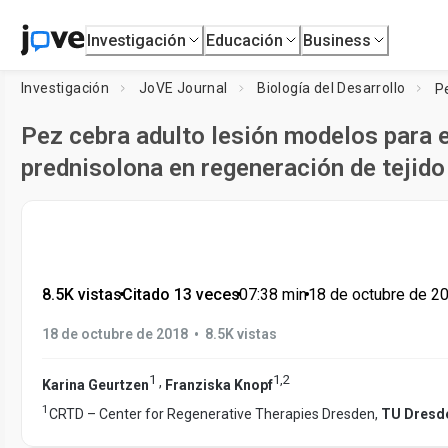
Investigación
Educación
Business
Investigación
JoVE Journal
Biología del Desarrollo
Pez cebra adulto lesión modelos para e
prednisolona en regeneración de tejid
8.5K vistas
•
Citado 13 veces
•
07:38
min
•
18 de octubre de 2
•
18 de octubre de 2018
8.5K vistas
1
1
,
2
,
Karina Geurtzen
Franziska Knopf
1
CRTD – Center for Regenerative Therapies Dresden,
TU Dresd