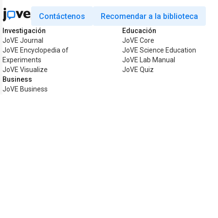
Contáctenos
Recomendar a la biblioteca
Investigación
Educación
JoVE Journal
JoVE Core
JoVE Encyclopedia of
JoVE Science Education
Experiments
JoVE Lab Manual
JoVE Visualize
JoVE Quiz
Business
JoVE Business
Copyright © 2026 MyJoVE Corporation. 