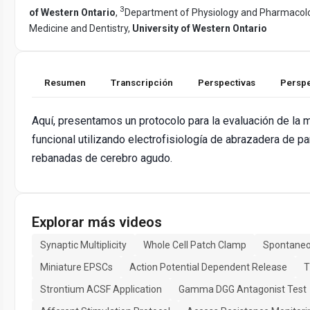
3
of Western Ontario
,
Department of Physiology and Pharmacolog
Medicine and Dentistry,
University of Western Ontario
Resumen
Transcripción
Perspectivas
Perspe
Aquí, presentamos un protocolo para la evaluación de la m
funcional utilizando electrofisiología de abrazadera de pa
rebanadas de cerebro agudo.
Explorar más videos
Synaptic Multiplicity
Whole Cell Patch Clamp
Spontane
Miniature EPSCs
Action Potential Dependent Release
T
Strontium ACSF Application
Gamma DGG Antagonist Test