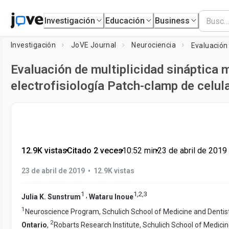
Investigación
Educación
Business
Investigación
JoVE Journal
Neurociencia
Evaluación de multiplicidad sináptica 
electrofisiología Patch-clamp de celul
12.9K vistas
•
Citado 2 veces
•
10:52
min
•
23 de abril de 2019
•
23 de abril de 2019
12.9K vistas
1
1
,
2
,
3
,
Julia K. Sunstrum
Wataru Inoue
1
Neuroscience Program, Schulich School of Medicine and Dentis
2
Ontario
,
Robarts Research Institute, Schulich School of Medicin