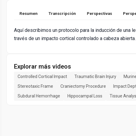
Resumen
Transcripción
Perspectivas
Perspe
Aquí describimos un protocolo para la inducción de una le
través de un impacto cortical controlado a cabeza abierta.
Explorar más videos
Controlled Cortical Impact
Traumatic Brain Injury
Murin
Stereotaxic Frame
Craniectomy Procedure
Impact Dept
Subdural Hemorrhage
Hippocampal Loss
Tissue Analys