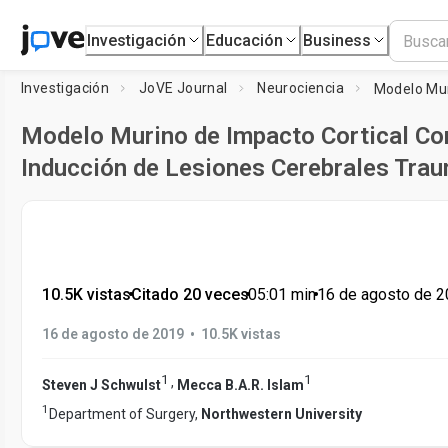
Investigación
Educación
Business
Investigación
JoVE Journal
Neurociencia
Modelo Murino de Impacto Cortical Con
Inducción de Lesiones Cerebrales Tra
10.5K vistas
•
Citado 20 veces
•
05:01
min
•
16 de agosto de 
•
16 de agosto de 2019
10.5K vistas
1
1
,
Steven J Schwulst
Mecca B.A.R. Islam
1
Department of Surgery,
Northwestern University