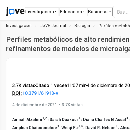
Investigación
Educación
Business
Investigación
JoVE Journal
Biología
Perfiles metabólicos de alto rendimien
refinamientos de modelos de microalg
3.7K vistas
•
Citado 1 veces
•
11:07
min
•
4 de diciembre de 2
DOI :
10.3791/61913-v
•
4 de diciembre de 2021
3.7K vistas
1
,
2
1
3
,
,
Amnah Alzahmi
Sarah Daakour
Diana Charles El Assal
3
3
,
4
1
,
,
,
Amphun Chaiboonchoe
Weiqi Fu
David R. Nelson
Alex