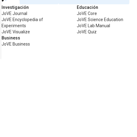
Investigación
Educación
JoVE Journal
JoVE Core
JoVE Encyclopedia of
JoVE Science Education
Experiments
JoVE Lab Manual
JoVE Visualize
JoVE Quiz
Business
JoVE Business
Copyright © 2026 MyJoVE Corporation. 