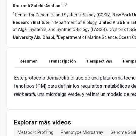
1
,
3
Kourosh Salehi-Ashtiani
1
Center for Genomics and Systems Biology (CGSB),
New York Un
2
Research Institute
,
Department of Biology,
United Arab Emirat
of Algal, Systems, and Synthetic Biology (LASSB), Division of S
4
University Abu Dhabi
,
Department of Marine Science, Ocean Co
Resumen
Transcripción
Perspectivas
Perspe
Este protocolo demuestra el uso de una plataforma tecno
fenotipos (PM) para definir los requisitos metabólicos d
reinhardtii,
una microalga verde, y refinar un modelo de re
Explorar más videos
Metabolic Profiling
Phenotype Microarray
Genome Scal