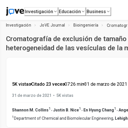
Investigación
Educación
Business
Investigación
JoVE Journal
Bioingeniería
Cromatografía de exclusión de tamaño 
heterogeneidad de las vesículas de la
5K vistas
•
Citado 23 veces
•
07:26
min
•
31 de marzo de 2021
•
31 de marzo de 2021
5K vistas
1
1
1
,
,
,
Shannon M. Collins
Justin B. Nice
En Hyung Chang
Ange
1
Department of Chemical and Biomolecular Engineering,
Lehigh