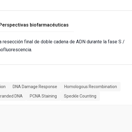
Perspectivas biofarmacéuticas
 resección final de doble cadena de ADN durante la fase S /
nofluorescencia.
tion
DNA Damage Response
Homologous Recombination
Stranded DNA
PCNA Staining
Speckle Counting