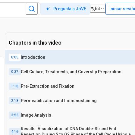
ES
Iniciar sesió
Pregunta a JoVE
Chapters in this video
Introduction
0:05
Cell Culture, Treatments, and Coverslip Preparation
0:37
Pre-Extraction and Fixation
1:18
Permeabilization and Immunostaining
2:13
Image Analysis
3:53
Results: Visualization of DNA Double-Strand End
4:16
Resection During S to G2 Phase of the Cell Cycle Using an