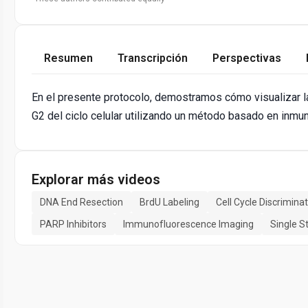
Resumen
Transcripción
Perspectivas
En el presente protocolo, demostramos cómo visualizar la
G2 del ciclo celular utilizando un método basado en inmu
Explorar más videos
DNA End Resection
BrdU Labeling
Cell Cycle Discrimina
PARP Inhibitors
Immunofluorescence Imaging
Single 