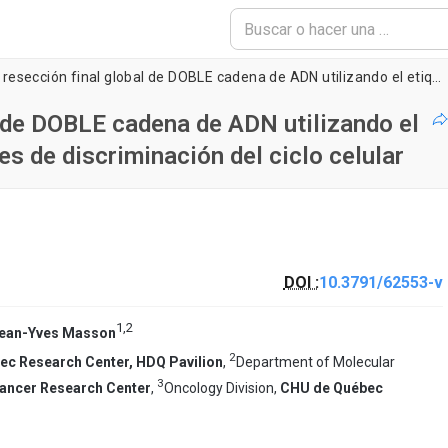
Evaluación de la resección final global de DOBLE cadena de ADN utilizando el etiquetado brdU-DNA junto con imágenes de discriminación del ciclo celular
l de DOBLE cadena de ADN utilizando el
 de discriminación del ciclo celular
DOI :
10.3791/62553-v
1
,
2
ean-Yves Masson
2
ec Research Center, HDQ Pavilion
,
Department of Molecular
3
Cancer Research Center
,
Oncology Division,
CHU de Québec