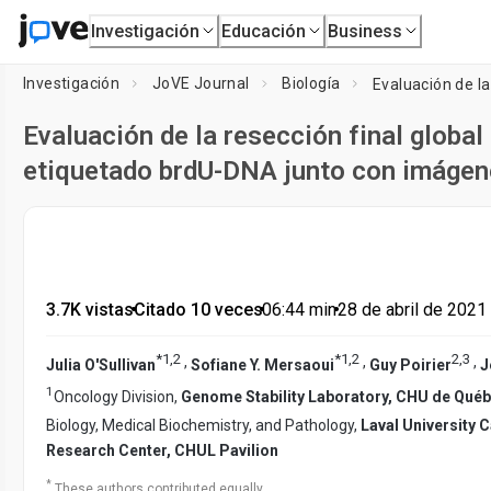
Investigación
Educación
Business
Investigación
JoVE Journal
Biología
Evaluación de la resección final globa
etiquetado brdU-DNA junto con imágenes
3.7K vistas
•
Citado 10 veces
•
06:44
min
•
28 de abril de 2021
*
1
,
2
*
1
,
2
2
,
3
,
,
,
Julia O'Sullivan
Sofiane Y. Mersaoui
Guy Poirier
J
1
Oncology Division,
Genome Stability Laboratory, CHU de Québ
Biology, Medical Biochemistry, and Pathology,
Laval University 
Research Center, CHUL Pavilion
*
These authors contributed equally