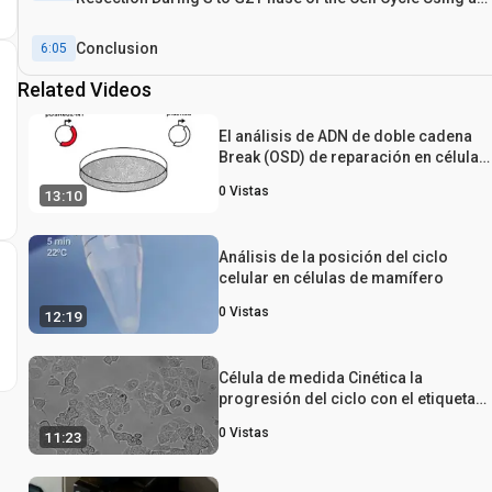
Immunofluorescence-Based Method
Conclusion
6:05
Related Videos
El análisis de ADN de doble cadena
Break (OSD) de reparación en células
de mamífero
0
Vistas
13:10
Análisis de la posición del ciclo
celular en células de mamífero
0
Vistas
12:19
Célula de medida Cinética la
progresión del ciclo con el etiquetad
metabólico y Citometría de Flujo
0
Vistas
11:23