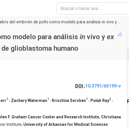
rebro del embrión de pollo como modelo para análisis
in
vivo y
ex vi
como modelo para análisis
in
vivo y
ex
s de glioblastoma humano
DOI :
10.3791/65199-v
1
1
1
2
,
,
,
,
err
Zachary Waterman
Krisztina Sershen
Pulak Ray
len F. Graham Cancer Center and Research Institute, Christiana
er Institute,
University of Arkansas for Medical Sciences