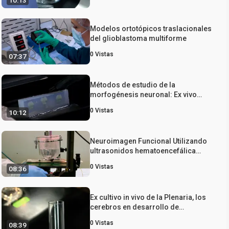
10:13
nerviosas de ratones condicionales,
Genéticamente Manipulados
Modelos ortotópicos traslacionales
del glioblastoma multiforme
0
Vistas
07:37
Métodos de estudio de la
morfogénesis neuronal: Ex vivo
RNAi electroporación en la corteza
0
Vistas
10:12
cerebral embrionario murino
Neuroimagen Funcional Utilizando
ultrasonidos hematoencefálica
perturbación de la barrera y la RM-
0
Vistas
08:36
manganeso mayor
Ex cultivo in vivo de la Plenaria, los
cerebros en desarrollo de
Drosophila
0
Vistas
08:39