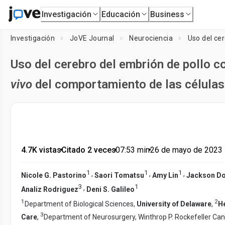
Investigación
Educación
Business
Investigación
JoVE Journal
Neurociencia
Uso del ce
Uso del cerebro del embrión de pollo 
vivo
del comportamiento de las célula
4.7K vistas
•
Citado 2 veces
•
07:53
min
•
26 de mayo de 2023
1
1
1
,
,
,
Nicole G. Pastorino
Saori Tomatsu
Amy Lin
Jackson Do
3
1
,
Analiz Rodriguez
Deni S. Galileo
1
2
Department of Biological Sciences,
University of Delaware
,
He
3
Care
,
Department of Neurosurgery, Winthrop P. Rockefeller Canc