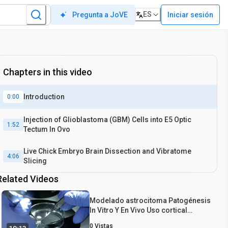
ES
Iniciar sesión
Pregunta a JoVE
vo
del comportamiento de las células de glioblastoma humano
Chapters in this video
Introduction
0:00
Injection of Glioblastoma (GBM) Cells into E5 Optic
1:52
Tectum In Ovo
Live Chick Embryo Brain Dissection and Vibratome
4:06
Slicing
Related Videos
Modelado astrocitoma Patogénesis
In Vitro Y En Vivo Uso cortical
astrocitos o células troncales
0
Vistas