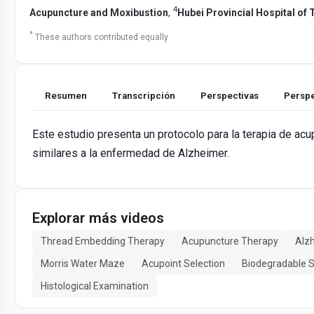
4
Acupuncture and Moxibustion
,
Hubei Provincial Hospital of
*
These authors contributed equally
Resumen
Transcripción
Perspectivas
Perspe
Este estudio presenta un protocolo para la terapia de acup
similares a la enfermedad de Alzheimer.
Explorar más videos
Thread Embedding Therapy
Acupuncture Therapy
Alz
Morris Water Maze
Acupoint Selection
Biodegradable 
Histological Examination