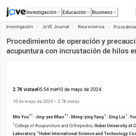
Investigación
Educación
Business
Investigación
JoVE Journal
Neurociencia
Procedimiento de operación y precauci
acupuntura con incrustación de hilos e
2.7K vistas
•
05:54
min
•
10 de mayo de 2024
•
10 de mayo de 2024
2.7K vistas
*
1
*
1
1
1
,
,
,
,
Min You
Jing-yan Miao
Meng-ying Yang
Qing Liu
Yu
1
College of Acupuncture and Orthopedics,
Hubei University of
3
Laboratory
,
Hubei International Science and Technology Co