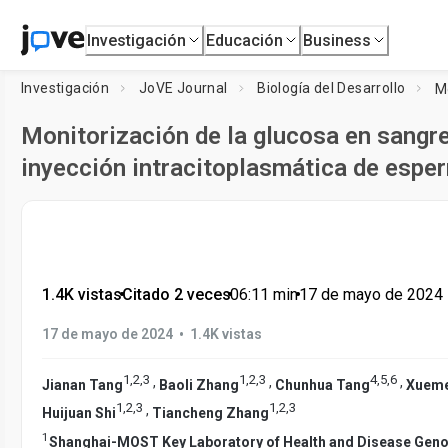
Investigación
Educación
Business
Investigación
JoVE Journal
Biología del Desarrollo
Monitorización de la glucosa en sangre
inyección intracitoplasmática de esp
1.4K vistas
•
Citado 2 veces
•
06:11
min
•
17 de mayo de 2024
•
17 de mayo de 2024
1.4K vistas
1
,
2
,
3
1
,
2
,
3
4
,
5
,
6
,
,
,
Jianan Tang
Baoli Zhang
Chunhua Tang
Xueme
1
,
2
,
3
1
,
2
,
3
,
Huijuan Shi
Tiancheng Zhang
1
Shanghai-MOST Key Laboratory of Health and Disease Gen