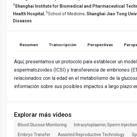
3
Shanghai Institute for Biomedical and Pharmaceutical Tech
5
Health Hospital
,
School of Medicine,
Shanghai Jiao Tong Univ
Diseases
Resumen
Transcripción
Perspectivas
Perspe
Aquí, presentamos un protocolo para establecer un modelo
espermatozoides (ICSI) y transferencia de embriones (ET
relacionados con la edad en el metabolismo de la glucosa
información sobre sus posibles impactos a largo plazo e
Explorar más videos
Blood Glucose Monitoring
Intracytoplasmic Sperm Injectio
Embryo Transfer
Assisted Reproductive Technology
Sp