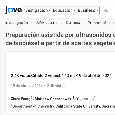
Investigación
Educación
Business
Investigación
JoVE Journal
Química
Preparación asistida por ultrasonidos
de biodiésel a partir de aceites vegeta
2.4K vistas
•
Citado 2 veces
•
04:40
min
•
19 de abril de 2024
•
19 de abril de 2024
2.4K vistas
1
1
1
,
,
Xisen Wang
Matthew Chrzanowski
Yujuan Liu
1
Department of Chemistry,
California State University, Sacra