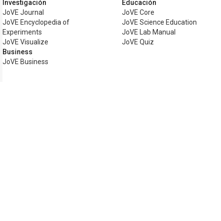
Investigación
Educación
JoVE Journal
JoVE Core
JoVE Encyclopedia of
JoVE Science Education
Experiments
JoVE Lab Manual
JoVE Visualize
JoVE Quiz
Business
JoVE Business
Copyright © 2026 MyJoVE Corporation. T