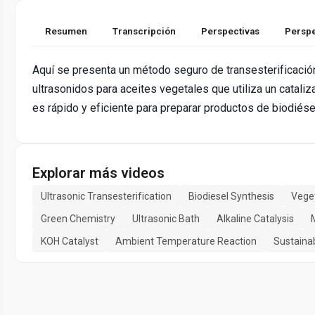
Resumen
Transcripción
Perspectivas
Perspe
Aquí se presenta un método seguro de transesterificación
ultrasonidos para aceites vegetales que utiliza un cataliz
es rápido y eficiente para preparar productos de biodiése
Explorar más videos
Ultrasonic Transesterification
Biodiesel Synthesis
Veget
Green Chemistry
Ultrasonic Bath
Alkaline Catalysis
KOH Catalyst
Ambient Temperature Reaction
Sustaina