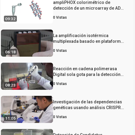
ampliPHOX colorimétrico de
detección de un microarray de ADN
para la influenza
0
Vistas
09:32
La amplificación isotérmica
multiplexada basado en plataforma
de diagnóstico para detectar Zika,
0
Vistas
06:18
Chikungunya y Dengue 1
Reacción en cadena polimerasa
Digital sola gota para la detección
integral y simultánea de mutaciones
0
Vistas
08:23
en las regiones de Hotspot
Investigación de las dependencias
genéticas usando análisis CRISPR
Cas9 basado en competencia
0
Vistas
11:05
Detección de Candidatus