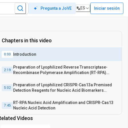
ES
Iniciar sesión
Pregunta a JoVE
Chapters in this video
Introduction
0:00
Preparation of Lyophilized Reverse Transcriptase‐
2:19
Recombinase Polymerase Amplification (RT‐RPA)
Reactions
Preparation of Lyophilized CRISPR‐Cas13a Premixed
5:02
Detection Reagents for Nucleic Acid Biomarkers
Detection
RT‐RPA Nucleic Acid Amplification and CRISPR‐Cas13
7:45
Nucleic Acid Detection
Related Videos