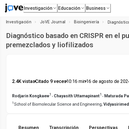
Investigación
Educación
Business
Investigación
JoVE Journal
Bioingeniería
Diagnóstico basado en CRISPR en el pu
premezclados y liofilizados
2.4K vistas
•
Citado 9 veces
•
10:16
min
•
16 de agosto de 202
1
1
,
,
Rodjarin Kongkaew
Chayasith Uttamapinant
Maturada Pa
1
School of Biomolecular Science and Engineering,
Vidyasirimed
Resumen
Transcripción
Perspectivas