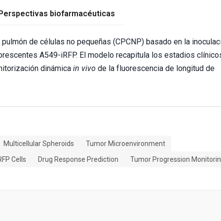
Perspectivas biofarmacéuticas
e pulmón de células no pequeñas (CPCNP) basado en la inoculac
uorescentes A549-iRFP. El modelo recapitula los estadios clínico
nitorización dinámica
in vivo
de la fluorescencia de longitud de
Multicellular Spheroids
Tumor Microenvironment
RFP Cells
Drug Response Prediction
Tumor Progression Monitori