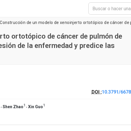
rto ortotópico de cáncer de pulmón de
esión de la enfermedad y predice las
DOI :
10.3791/6678
1
1
,
,
Shen Zhao
Xin Guo