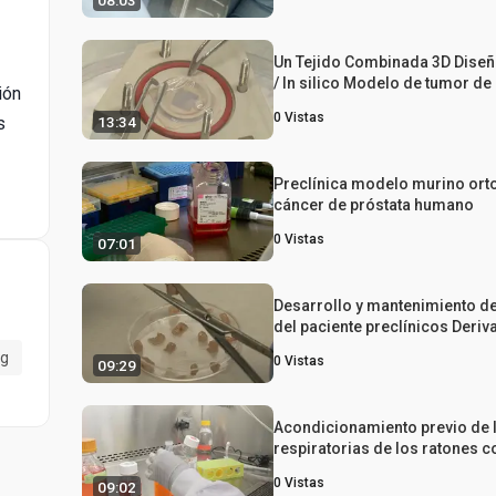
08:03
circulantes
Un Tejido Combinada 3D Diseña
/ In silico Modelo de tumor d
ión
para la predicción de la eficac
0
Vistas
13:34
s
drogas en Fondos Específico
mutacional
Preclínica modelo murino ort
cáncer de próstata humano
0
Vistas
07:01
Desarrollo y mantenimiento d
del paciente preclínicos Deri
de xenoinjerto para la Investi
ng
0
Vistas
09:29
Novela Anti-Cancer Therapies
Acondicionamiento previo de l
respiratorias de los ratones c
bleomicina aumenta la eficaci
0
Vistas
09:02
pulmón Orthotopic Engraftment