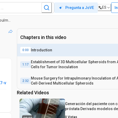
ES
In
Pregunta a JoVE
Construcción de un modelo de xenoinjerto ortotópico de cáncer de pulmón de células no pequeñas que imita la progresión de la enfermedad y predice las actividades de los fármacos
Chapters in this video
Introduction
0:00
Establishment of 3D Multicellular Spheroids from
1:17
Cells for Tumor Inoculation
Mouse Surgery for Intrapulmonary Inoculation of 
2:32
7-v
Cell‐Derived Multicellular Spheroids
Related Videos
Generación del paciente con 
próstata Derivado modelos de
xenoinjertos de células tumor
0
Vistas