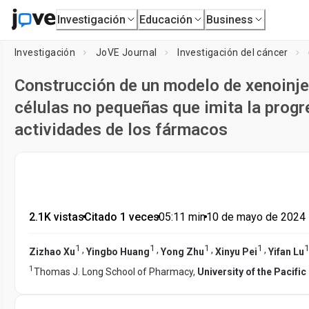
Investigación
Educación
Business
Investigación
JoVE Journal
Investigación del cáncer
Construcción de un modelo de xenoinje
células no pequeñas que imita la progr
actividades de los fármacos
2.1K vistas
•
Citado 1 veces
•
05:11
min
•
10 de mayo de 2024
1
1
1
1
1
,
,
,
,
Zizhao Xu
Yingbo Huang
Yong Zhu
Xinyu Pei
Yifan Lu
1
Thomas J. Long School of Pharmacy,
University of the Pacific