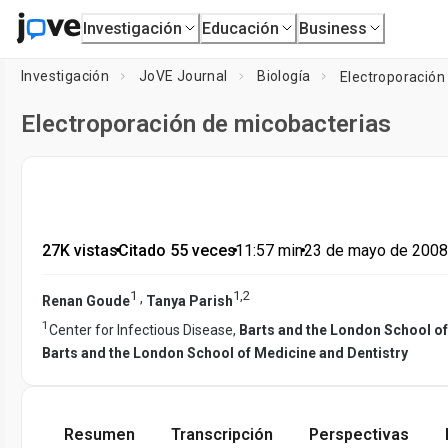
Investigación
Educación
Business
Investigación
JoVE Journal
Biología
Electroporación
Electroporación de micobacterias
27K vistas
•
Citado 55 veces
•
11:57
min
•
23 de mayo de 2008
1
1
,
2
,
Renan Goude
Tanya Parish
1
Center for Infectious Disease,
Barts and the London School of
Barts and the London School of Medicine and Dentistry
Resumen
Transcripción
Perspectivas