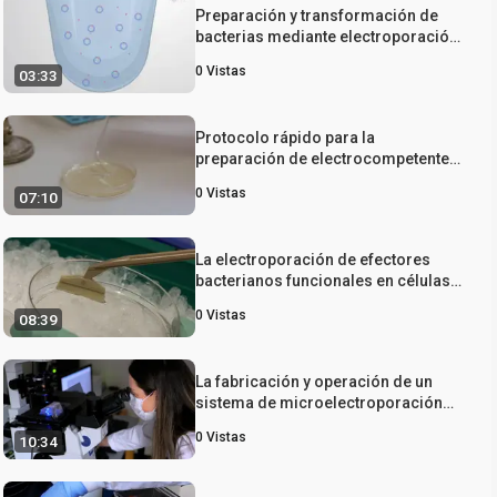
Preparación y transformación de
bacterias mediante electroporación
de alto voltaje
0
Vistas
03:33
Protocolo rápido para la
preparación de electrocompetentes
Escherichia coli Y Vibrio cholerae
0
Vistas
07:10
La electroporación de efectores
bacterianos funcionales en células
de mamífero
0
Vistas
08:39
La fabricación y operación de un
sistema de microelectroporación
de flujo continuo con detección de
0
Vistas
10:34
permeabilización