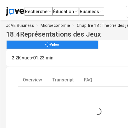
Recherche
Éducation
Business
JoVE Business
Microéconomie
Chapitre 18 : Théorie des j
18.4
Représentations des Jeux
Vidéo
·
2.2K
vues
01:23
min
Overview
Transcript
FAQ
Loading...