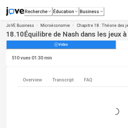
Recherche
Éducation
Business
JoVE Business
Microéconomie
Chapitre 18 : Théorie des j
18.10
Équilibre de Nash dans les jeux à
Vidéo
·
510
vues
01:30
min
Overview
Transcript
FAQ
Loading..