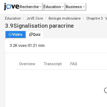
Recherche
Éducation
Business
Éducation
JoVE Core
Biologie moléculaire
Chapitre 3 : 
3.9
Signalisation paracrine
Vidéo
Quiz
·
3.2K
vues
01:21
min
Overview
Transcript
FAQ
L