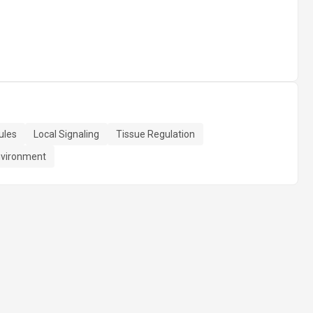
ules
Local Signaling
Tissue Regulation
Environment