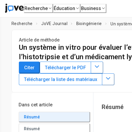
Recherche
Éducation
Business
Recherche
JoVE Journal
Bioingénierie
Un système 
Article de méthode
Un système in vitro pour évaluer l’
l’histotripsie et d’un médicament l
DOI :
10.3791/62133
⸱
4 juin 2021
Citer
Télécharger le PDF
1
2
,
,
Aarushi Bhargava
Samuel A. Hendley
Kenneth B. Bade
Télécharger la liste des matériaux
1
2
Department of Radiology,
University of Chicago
,
Graduate
Dans cet article
Résumé
Résumé
Résumé