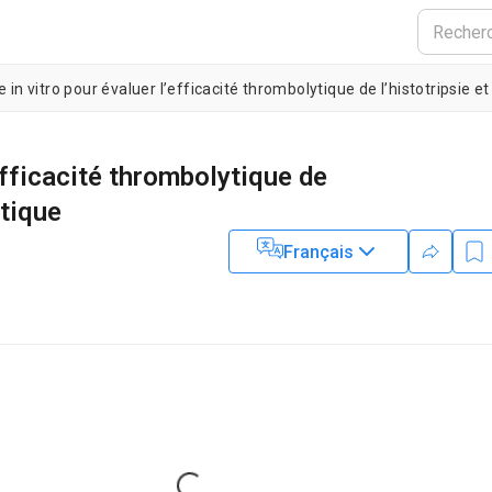
in vitro pour évaluer l’efficacité thrombolytique de l’histotripsie 
efficacité thrombolytique de
ytique
Français
1
,
2
r
 Program in Medical Physics,
University of Chicago