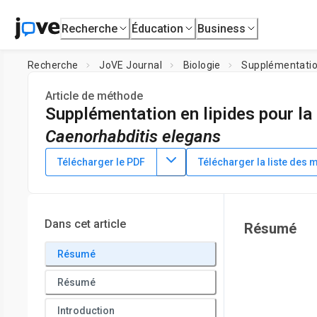
Recherche
Éducation
Business
Recherche
JoVE Journal
Biologie
Supplémentation
Article de méthode
Supplémentation en lipides pour la
Caenorhabditis elegans
DOI :
10.3791/64092
⸱
9 décembre 2022
Télécharger le PDF
Télécharger la liste des 
*
1
,
2
2
,
3
,
4
2
,
4
,
5
,
,
,
Marzia Savini
Yi-Tang Lee
Meng C. Wang
Yu
1
Graduate Program in Developmental Biology,
Baylor Colleg
Molecular and Biochemical Sciences,
Baylor College of Med
Dans cet article
Résumé
Hughes Medical Institute,
Baylor College of Medicine
*
These authors contributed equally
Résumé
Résumé
Introduction