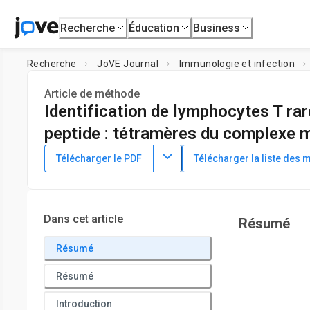
Recherche
Éducation
Business
Recherche
JoVE Journal
Immunologie et infection
Article de méthode
Identification de lymphocytes T ra
peptide : tétramères du complexe m
DOI :
10.3791/66939
⸱
19 juillet 2024
Télécharger le PDF
Télécharger la liste des 
1
,
2
,
3
1
,
3
,
,
Daniel S. Shin
Juliana Barreto de Albuquerque
Ja
1
Center for Immunology and Inflammatory Diseases, Divisio
3
4
Children's Hospital
,
Harvard Medical School
,
Division of
Dans cet article
Résumé
Résumé
Résumé
Introduction