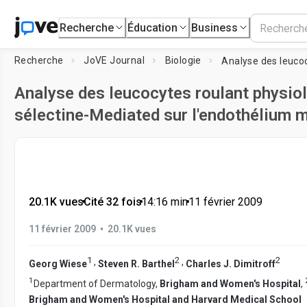
Recherche
Éducation
Business
Recherche
JoVE Journal
Biologie
Analyse des leucocytes roulant physio
sélectine-Mediated sur l'endothélium 
20.1K vues
•
Cité 32 fois
•
14:16
min
•
11 février 2009
•
11 février 2009
20.1K vues
1
2
2
,
,
Georg Wiese
Steven R. Barthel
Charles J. Dimitroff
1
Department of Dermatology,
Brigham and Women's Hospital
,
Brigham and Women's Hospital and Harvard Medical School