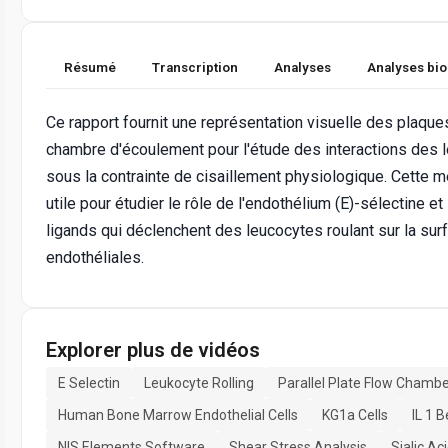
Résumé
Transcription
Analyses
Analyses bi
Ce rapport fournit une représentation visuelle des plaque
chambre d'écoulement pour l'étude des interactions des 
sous la contrainte de cisaillement physiologique. Cette 
utile pour étudier le rôle de l'endothélium (E)-sélectine et
ligands qui déclenchent des leucocytes roulant sur la sur
endothéliales.
Explorer plus de vidéos
E Selectin
Leukocyte Rolling
Parallel Plate Flow Chamb
Human Bone Marrow Endothelial Cells
KG1a Cells
IL 1 
NIS Elements Software
Shear Stress Analysis
Sialic Ac