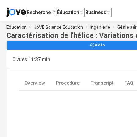
Recherche
Éducation
Business
Éducation
JoVE Science Education
Ingénierie
Génie aé
Caractérisation de l'hélice : Variation
Vidéo
·
0
vues
11:37
min
Overview
Procedure
Transcript
FAQ