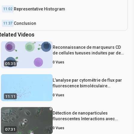
Representative Histogram
11:02
Conclusion
11:37
Related Videos
Reconnaissance de marqueurs CD
de cellules tueuses induites par des
cytokines humaines par cytométrie
0
Vues
05:35
en flux
L'analyse par cytométrie de flux par
fluorescence bimoléculaire
complémentation: une méthode
0
Vues
11:11
quantitative à haut débit pour étudier
l'interaction protéine-protéine
Détection de nanoparticules
fluorescentes Interactions avec
immunitaire primaire sous-
0
Vues
07:31
populations de cellules par