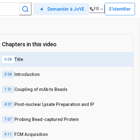
FR
S'identifier
Demander à JoVE
Chapters in this video
Title
0:08
Introduction
0:58
Coupling of mAb to Beads
1:31
Post-nuclear Lysate Preparation and IP
4:37
Probing Bead-captured Protein
7:07
FCM Acquisition
9:11