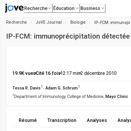
Recherche
Éducation
Business
Recherche
JoVE Journal
Biologie
IP-FCM: immunopré
IP-FCM: immunoprécipitation détectée 
19.9K vues
•
Cité 16 fois
•
12:17
min
•
2 décembre 2010
1
1
,
Tessa R. Davis
Adam G. Schrum
1
Department of Immunology, College of Medicine,
Mayo Clinic
Résumé
Transcription
Analyses
Analy