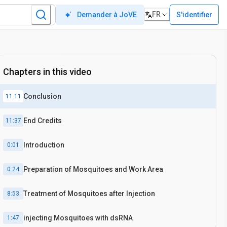
FR
S'identifier
Demander à JoVE
Chapters in this video
Conclusion
11:11
End Credits
11:37
Introduction
0:01
Preparation of Mosquitoes and Work Area
0:24
Treatment of Mosquitoes after Injection
8:53
injecting Mosquitoes with dsRNA
1:47