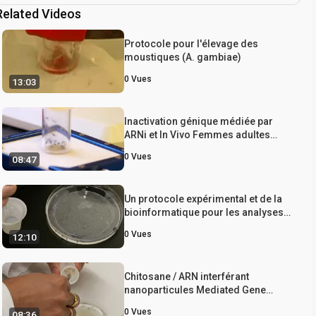
Related Videos
Protocole pour l'élevage des
moustiques (A. gambiae)
0
Vues
13:03
Inactivation génique médiée par
ARNi et In Vivo Femmes adultes
Aedes aegypti Les moustiques
0
Vues
08:47
Un protocole expérimental et de la
bioinformatique pour les analyses
d'ARN-Seq de la photopériode
0
Vues
12:10
diapause dans le Asian Tiger
Mosquito, Aedes albopictus
Chitosane / ARN interférant
nanoparticules Mediated Gene
Silencing dans la maladie
0
Vues
08:36