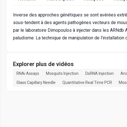
Inverse des approches génétiques se sont avérées extrê
sous-tendent à des agents pathogènes vecteurs de mousti
par le laboratoire Dimopoulos à injecter dans les ARNdb 
paludisme. La technique de manipulation de l'installation d'
Explorer plus de vidéos
RNAi Assays
Mosquito Injection
DsRNA Injection
Ano
Glass Capillary Needle
Quantitative Real Time PCR
Mosq