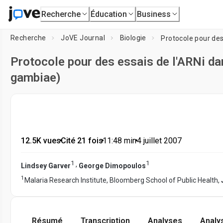
Recherche
Éducation
Business
Recherche
JoVE Journal
Biologie
Protocole pour des
Protocole pour des essais de l'ARNi da
gambiae)
12.5K vues
•
Cité 21 fois
•
11:48
min
•
4 juillet 2007
1
1
,
Lindsey Garver
George Dimopoulos
1
Malaria Research Institute, Bloomberg School of Public Health,
Résumé
Transcription
Analyses
Analy