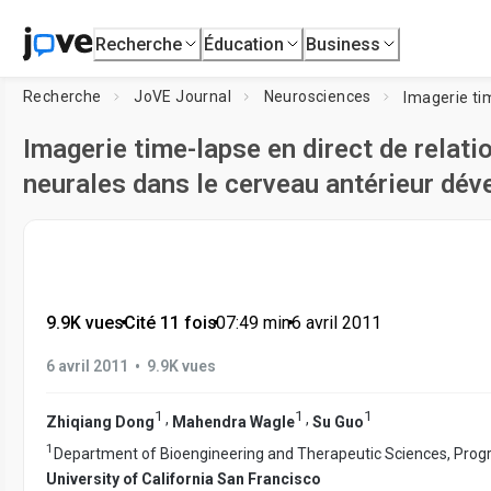
Recherche
Éducation
Business
Recherche
JoVE Journal
Neurosciences
Imagerie time-lapse en direct de relati
neurales dans le cerveau antérieur dé
9.9K vues
•
Cité 11 fois
•
07:49
min
•
6 avril 2011
•
6 avril 2011
9.9K vues
1
1
1
,
,
Zhiqiang Dong
Mahendra Wagle
Su Guo
1
Department of Bioengineering and Therapeutic Sciences, Progr
University of California San Francisco