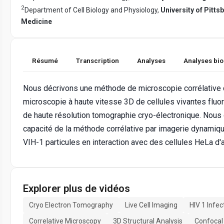
2
Department of Cell Biology and Physiology,
University of Pitts
Medicine
Résumé
Transcription
Analyses
Analyses bi
Nous décrivons une méthode de microscopie corrélative 
microscopie à haute vitesse 3D de cellules vivantes fluo
de haute résolution tomographie cryo-électronique. Nous
capacité de la méthode corrélative par imagerie dynamiqu
VIH-1 particules en interaction avec des cellules HeLa d'a
Explorer plus de vidéos
Cryo Electron Tomography
Live Cell Imaging
HIV 1 Infec
Correlative Microscopy
3D Structural Analysis
Confocal