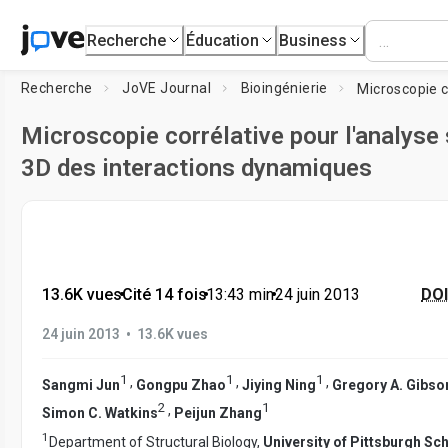
Recherche
Éducation
Business
Recherche
JoVE Journal
Bioingénierie
Microscopie corrélative pour l'analyse 
3D des interactions dynamiques
13.6K vues
•
Cité 14 fois
•
13:43
min
•
24 juin 2013
DOI
•
24 juin 2013
13.6K vues
1
1
1
,
,
,
Sangmi Jun
Gongpu Zhao
Jiying Ning
Gregory A. Gibso
2
1
,
Simon C. Watkins
Peijun Zhang
1
Department of Structural Biology,
University of Pittsburgh Sc