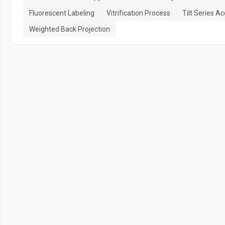
Fluorescent Labeling
Vitrification Process
Tilt Series Ac
Weighted Back Projection