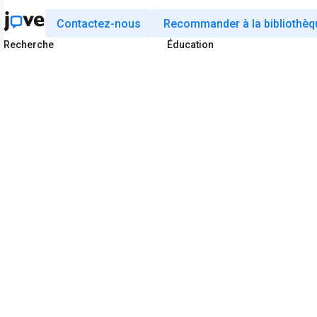
Contactez-nous
Recommander à la bibliothèq
Recherche
Éducation
JoVE Journal
JoVE Core
JoVE Encyclopedia of
JoVE Science Education
Experiments
JoVE Lab Manual
JoVE Visualize
JoVE Quiz
Business
JoVE Business
Copyright © 2026 MyJoVE Corporation. Tous 