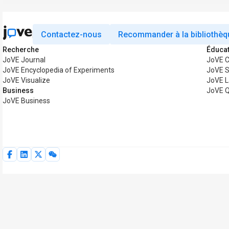
Contactez-nous
Recommander à la bibliothèq
Recherche
Éduca
JoVE Journal
JoVE 
JoVE Encyclopedia of Experiments
JoVE S
JoVE Visualize
JoVE L
Business
JoVE Q
JoVE Business