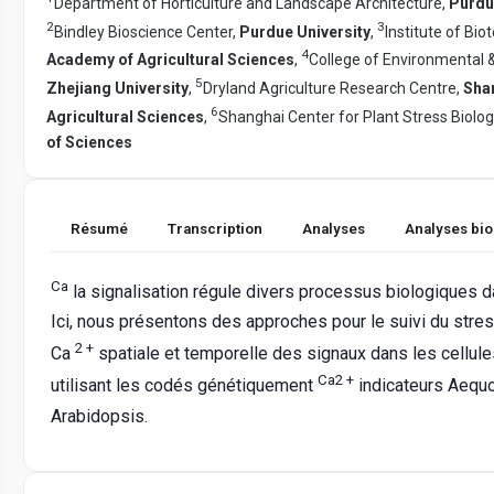
Department of Horticulture and Landscape Architecture,
Purdu
2
3
Bindley Bioscience Center,
Purdue University
,
Institute of Bio
4
Academy of Agricultural Sciences
,
College of Environmental 
5
Zhejiang University
,
Dryland Agriculture Research Centre,
Sha
6
Agricultural Sciences
,
Shanghai Center for Plant Stress Biolog
of Sciences
Résumé
Transcription
Analyses
Analyses bi
Ca
la signalisation régule divers processus biologiques d
Ici, nous présentons des approches pour le suivi du stres
2 +
Ca
spatiale et temporelle des signaux dans les cellule
Ca2 +
utilisant les codés génétiquement
indicateurs Aequo
Arabidopsis.