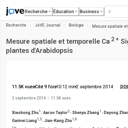
Recherche
Éducation
Business
Recherche
JoVE Journal
Biologie
Mesure spatiale e
2 +
Mesure spatiale et temporelle Ca
Si
plantes d'Arabidopsis
11.5K vues
•
Cité 9 fois
•
10:12
min
•
2 septembre 2014
DOI
•
2 septembre 2014
11.5K vues
1
2
1
,
,
,
Xiaohong Zhu
Aaron Taylor
Shenyu Zhang
Dayong Zha
1
,
5
1
,
6
,
Gaimei Liang
Jian-Kang Zhu
1