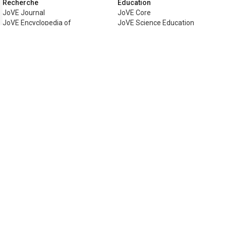
Recherche
Éducation
JoVE Journal
JoVE Core
JoVE Encyclopedia of
JoVE Science Education
Experiments
JoVE Lab Manual
JoVE Visualize
JoVE Quiz
Business
JoVE Business
Copyright © 2026 MyJoVE Corporation. Tous d