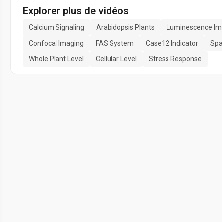
Explorer plus de vidéos
Calcium Signaling
Arabidopsis Plants
Luminescence Im
Confocal Imaging
FAS System
Case12 Indicator
Spa
Whole Plant Level
Cellular Level
Stress Response