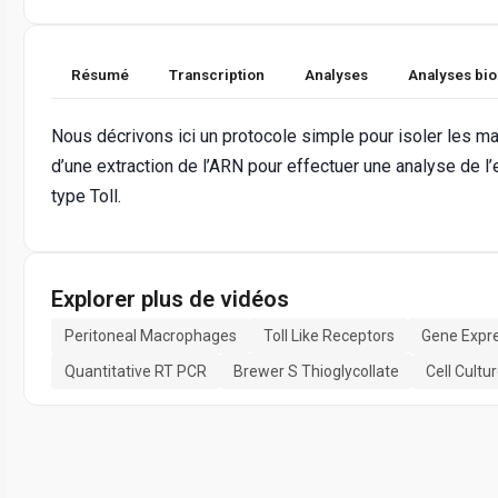
Résumé
Transcription
Analyses
Analyses bi
Nous décrivons ici un protocole simple pour isoler les m
d’une extraction de l’ARN pour effectuer une analyse de l
type Toll.
Explorer plus de vidéos
Peritoneal Macrophages
Toll Like Receptors
Gene Expre
Quantitative RT PCR
Brewer S Thioglycollate
Cell Cultu