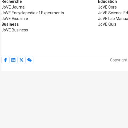
Recherche
Éducation
JoVE Journal
JoVE Core
JoVE Encyclopedia of Experiments
JoVE Science Ed
JoVE Visualize
JoVE Lab Manua
Business
JoVE Quiz
JoVE Business
Copyright