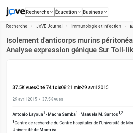
Recherche
Éducation
Business
Recherche
JoVE Journal
Immunologie et infection
Isolement d'anticorps murins péritoné
Analyse expression génique Sur Toll-li
37.5K vues
•
Cité 74 fois
•
08:21
min
•
29 avril 2015
•
29 avril 2015
37.5K vues
1
1
1
,
2
,
,
Antonio Layoun
Macha Samba
Manuela M. Santos
1
Centre de recherche du Centre hospitalier de l'Université de Mo
Université de Montréal