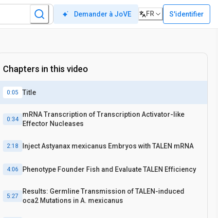
FR
S'identifier
Demander à JoVE
Chapters in this video
Title
0:05
mRNA Transcription of Transcription Activator-like
0:34
Effector Nucleases
Inject Astyanax mexicanus Embryos with TALEN mRNA
2:18
Phenotype Founder Fish and Evaluate TALEN Efficiency
4:06
Results: Germline Transmission of TALEN-induced
5:27
oca2 Mutations in A. mexicanus