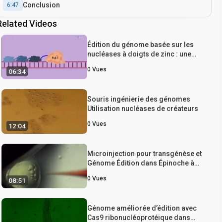
Conclusion
6:47
Related Videos
Édition du génome basée sur les
nucléases à doigts de zinc : une
technique de modification du
0
Vues
06:34
génome dans les cellules souches
pluripotentes humaines par un
mécanisme de réparation
Souris ingénierie des génomes
dépendant de l’homologie double
Utilisation nucléases de créateurs
brin
0
Vues
12:04
Microinjection pour transgénèse et
Génome Édition dans Épinoche à
trois épinoches
0
Vues
08:51
Génome améliorée d’édition avec
Cas9 ribonucléoprotéique dans