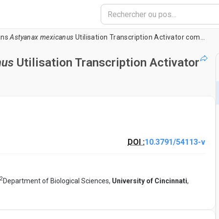
ans
Astyanax mexicanus
Utilisation Transcription Activator comme Effector nucléases (TALENs)
nus
Utilisation Transcription Activator
DOI :
10.3791/54113-v
2
Department of Biological Sciences,
University of Cincinnati
,