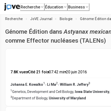
Recherche
Éducation
Business
Recherche
JoVE Journal
Biologie
Génome Édition d
Génome Édition dans
Astyanax mexica
comme Effector nucléases (TALENs)
7.8K vues
•
Cité 21 fois
•
07:42
min
•
20 juin 2016
1
2
3
,
,
Johanna E. Kowalko
Li Ma
William R. Jeffery
1
Genetics, Development and Cell Biology,
Iowa State University
,
3
Department of Biology,
University of Maryland