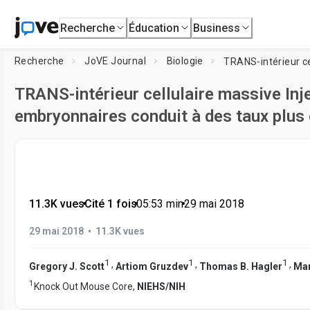
Recherche
Éducation
Business
Recherche
JoVE Journal
Biologie
TRANS-intérieur cellulaire massive Inj
embryonnaires conduit à des taux plus
11.3K vues
•
Cité 1 fois
•
05:53
min
•
29 mai 2018
•
29 mai 2018
11.3K vues
1
1
1
,
,
,
Gregory J. Scott
Artiom Gruzdev
Thomas B. Hagler
Man
1
Knock Out Mouse Core,
NIEHS/NIH