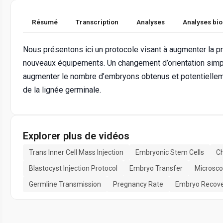
Résumé
Transcription
Analyses
Analyses bi
Nous présentons ici un protocole visant à augmenter la pr
nouveaux équipements. Un changement d’orientation simpl
augmenter le nombre d’embryons obtenus et potentielleme
de la lignée germinale.
Explorer plus de vidéos
Trans Inner Cell Mass Injection
Embryonic Stem Cells
C
Blastocyst Injection Protocol
Embryo Transfer
Microsco
Germline Transmission
Pregnancy Rate
Embryo Recov