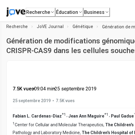
Recherche
Éducation
Business
Recherche
JoVE Journal
Génétique
Génération de modifications génomiques
CRISPR-CAS9 dans les cellules souche
7.5K vues
•
09:04
min
•
25 septembre 2019
•
25 septembre 2019
7.5K vues
*
1
*
1
,
,
Fabian L. Cardenas-Diaz
Jean Ann Maguire
Paul Gadue
1
Center for Cellular and Molecular Therapeutics,
The Children's 
Pathology and Laboratory Medicine,
The Children's Hospital of