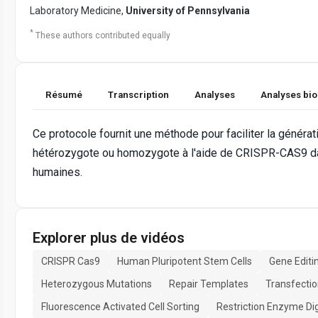
Laboratory Medicine,
University of Pennsylvania
*
These authors contributed equally
Résumé
Transcription
Analyses
Analyses bi
Ce protocole fournit une méthode pour faciliter la génér
hétérozygote ou homozygote à l'aide de CRISPR-CAS9 da
humaines.
Explorer plus de vidéos
CRISPR Cas9
Human Pluripotent Stem Cells
Gene Editi
Heterozygous Mutations
Repair Templates
Transfectio
Fluorescence Activated Cell Sorting
Restriction Enzyme Di