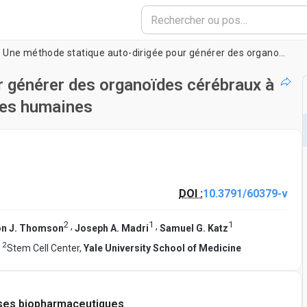
Une méthode statique auto-dirigée pour générer des organoïdes cérébraux à partir de cellules souches embryonnaires humaines
r générer des organoïdes cérébraux à
res humaines
DOI :
10.3791/60379-v
2
1
1
,
,
n J. Thomson
Joseph A. Madri
Samuel G. Katz
2
,
Stem Cell Center,
Yale University School of Medicine
ses biopharmaceutiques