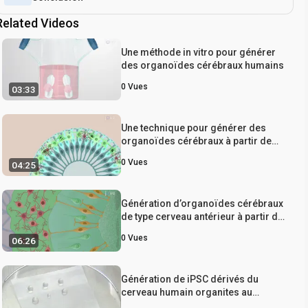
Related Videos
Une méthode in vitro pour générer
des organoïdes cérébraux humains
0
Vues
03:33
Une technique pour générer des
organoïdes cérébraux à partir de
cellules souches embryonnaires
0
Vues
04:25
humaines
Génération d’organoïdes cérébraux
de type cerveau antérieur à partir de
cellules souches pluripotentes
0
Vues
06:26
induites par l’homme
Génération de iPSC dérivés du
cerveau humain organites au
Modèle des troubles du