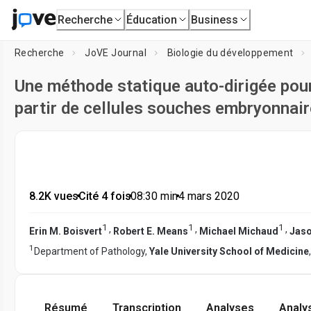
Recherche
Éducation
Business
Recherche
JoVE Journal
Biologie du développement
Une méthode statique auto-dirigée pou
partir de cellules souches embryonnai
8.2K vues
•
Cité 4 fois
•
08:30
min
•
4 mars 2020
1
1
1
,
,
,
Erin M. Boisvert
Robert E. Means
Michael Michaud
Jaso
1
Department of Pathology,
Yale University School of Medicine
Résumé
Transcription
Analyses
Analy