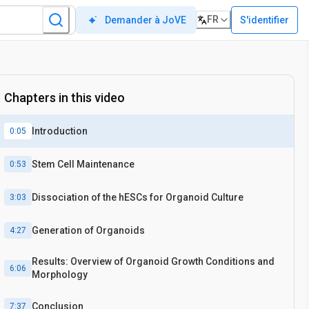
FR
S'identifier
Demander à JoVE
Chapters in this video
Introduction
0:05
Stem Cell Maintenance
0:53
Dissociation of the hESCs for Organoid Culture
3:03
Generation of Organoids
4:27
Results: Overview of Organoid Growth Conditions and
6:06
Morphology
Conclusion
7:37