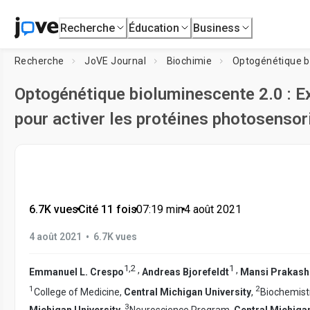
Recherche
Éducation
Business
Recherche
JoVE Journal
Biochimie
Optogénétique bioluminescente 2.0 : E
pour activer les protéines photosensor
6.7K vues
•
Cité 11 fois
•
07:19
min
•
4 août 2021
•
4 août 2021
6.7K vues
1
,
2
1
,
,
Emmanuel L. Crespo
Andreas Bjorefeldt
Mansi Prakash
1
2
College of Medicine,
Central Michigan University
,
Biochemistr
3
Michigan University
,
Neuroscience Program,
Central Michigan