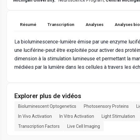
Résumé
Transcription
Analyses
Analyses bi
La bioluminescence-lumière émise par une enzyme lucifér
une luciférine-peut être exploitée pour activer des protéi
dimension à la stimulation lumineuse et permettant la man
médiées par la lumière dans les cellules à travers les éc
Explorer plus de vidéos
Bioluminescent Optogenetics
Photosensory Proteins
L
In Vivo Activation
In Vitro Activation
Light Stimulation
Transcription Factors
Live Cell Imaging