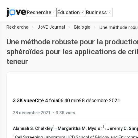
Recherche
Éducation
Business
Recherche
JoVE Journal
Biologie
Une méthode robuste pour la productio
sphéroïdes pour les applications de cri
teneur
3.3K vues
•
Cité 4 fois
•
06:40
min
•
28 décembre 2021
•
28 décembre 2021
3.3K vues
1
1
,
,
Alannah S. Chalkley
Margaritha M. Mysior
Jeremy C. Sim
1
Cell Screening Laboratory, UCD School of Biology and Environm