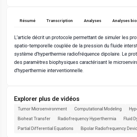
Résumé
Transcription
Analyses
Analyses bi
L’article décrit un protocole permettant de simuler les prof
spatio-temporelle couplée de la pression du fluide intersti
système d’hyperthermie radiofréquence dipolaire. Le proto
des paramètres biophysiques caractérisant le microenvi
d’hyperthermie interventionnelle.
Explorer plus de vidéos
Tumor Microenvironment
Computational Modeling
Hyp
Bioheat Transfer
Radiofrequency Hyperthermia
Fluid 
Partial Differential Equations
Bipolar Radiofrequency Devi