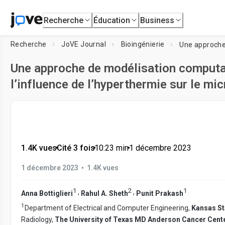
Recherche
Éducation
Business
Recherche
JoVE Journal
Bioingénierie
Une approche de modélisation computat
l’influence de l’hyperthermie sur le m
1.4K vues
•
Cité 3 fois
•
10:23
min
•
1 décembre 2023
•
1 décembre 2023
1.4K vues
1
2
1
,
,
Anna Bottiglieri
Rahul A. Sheth
Punit Prakash
1
Department of Electrical and Computer Engineering,
Kansas St
Radiology,
The University of Texas MD Anderson Cancer Cent