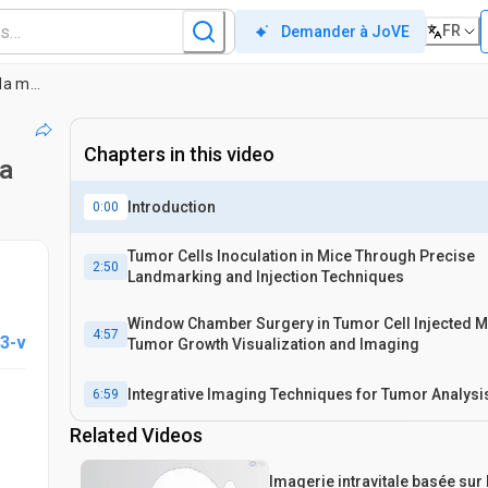
FR
Demander à JoVE
Modèle murin de tumeur à chambre fenêtre de pli cutané dorsal pour la microscopie intravitale combinée et l’imagerie par résonance magnétique dans la recherche translationnelle sur le cancer
Chapters in this video
la
Introduction
0:00
Tumor Cells Inoculation in Mice Through Precise
2:50
Landmarking and Injection Techniques
Window Chamber Surgery in Tumor Cell Injected M
4:57
3-v
Tumor Growth Visualization and Imaging
Integrative Imaging Techniques for Tumor Analysis
6:59
Related Videos
Imagerie intravitale basée sur 