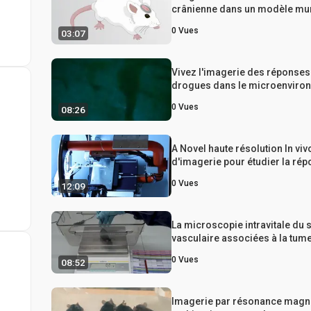
crânienne dans un modèle mur
technique d’imagerie pour étud
0
Vues
03:07
comportement des cellules c
pré-injectées dans le cerveau 
modèle murin
Vivez l'imagerie des réponses
drogues dans le microenviro
des tumeurs dans les modèle
0
Vues
08:26
cancer du sein
A Novel haute résolution In vi
d'imagerie pour étudier la ré
dynamique des structures
0
Vues
12:09
intracrâniennes à la croissan
et de thérapeutique
La microscopie intravitale du
vasculaire associées à la tum
utilisant Advanced dorsale pli 
0
Vues
08:52
Chambers sur des souris tran
fluorescents
Imagerie par résonance magn