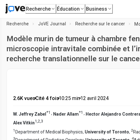
Recherche
Éducation
Business
Recherche
JoVE Journal
Recherche sur le cancer
Modèle murin de tumeur à chambre fenêt
microscopie intravitale combinée et l’
recherche translationnelle sur le cance
2.6K vues
•
Cité 4 fois
•
10:25
min
•
12 avril 2024
*
1
*
1
,
,
W. Jeffrey Zabel
Nader Allam
Hector Alejandro Contrer
1
,
2
,
3
Alex Vitkin
1
2
Department of Medical Biophysics,
University of Toronto
,
Rad
3
4
Department of Radiation Oncology,
University of Toronto
,
Ad