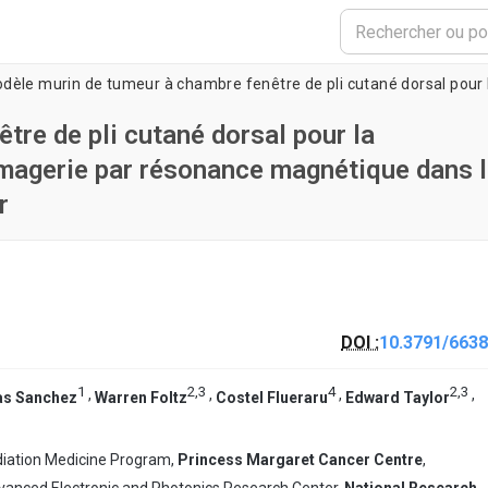
re de pli cutané dorsal pour la
imagerie par résonance magnétique dans 
r
DOI :
10.3791/6638
1
2
,
3
4
2
,
3
,
,
,
,
as Sanchez
Warren Foltz
Costel Flueraru
Edward Taylor
iation Medicine Program,
Princess Margaret Cancer Centre
,
vanced Electronic and Photonics Research Center,
National Research