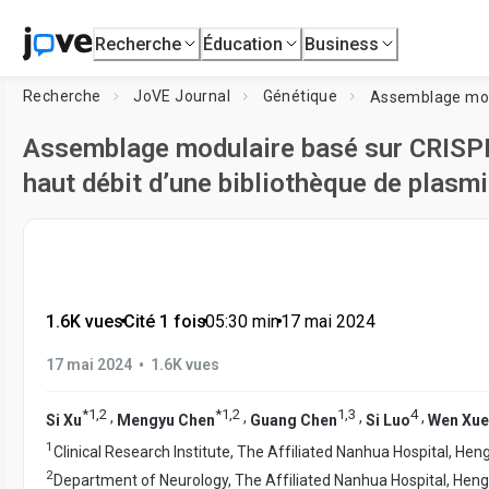
Recherche
Éducation
Business
Recherche
JoVE Journal
Génétique
Assemblage modulaire basé sur CRISPR
haut débit d’une bibliothèque de pla
1.6K vues
•
Cité 1 fois
•
05:30
min
•
17 mai 2024
•
17 mai 2024
1.6K vues
*
1
,
2
*
1
,
2
1
,
3
4
,
,
,
,
Si Xu
Mengyu Chen
Guang Chen
Si Luo
Wen Xue
1
Clinical Research Institute, The Affiliated Nanhua Hospital, He
2
Department of Neurology, The Affiliated Nanhua Hospital, Hen