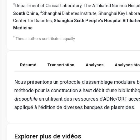
3
Department of Clinical Laboratory, The Affiliated Nanhua Hosp
4
South China
,
Shanghai Diabetes Institute, Shanghai Key Laborat
Center for Diabetes,
Shanghai Sixth People's Hospital Affiliat
Medicine
*
These authors contributed equally
Résumé
Transcription
Analyses
Analyses bi
Nous présentons un protocole d’assemblage modulaire 
méthode pour la construction à haut débit d’une bibli
drosophile
en utilisant des ressources d’ADNc/ORF acce
appliqué à l’édition de diverses banques de plasmides.
Explorer plus de vidéos