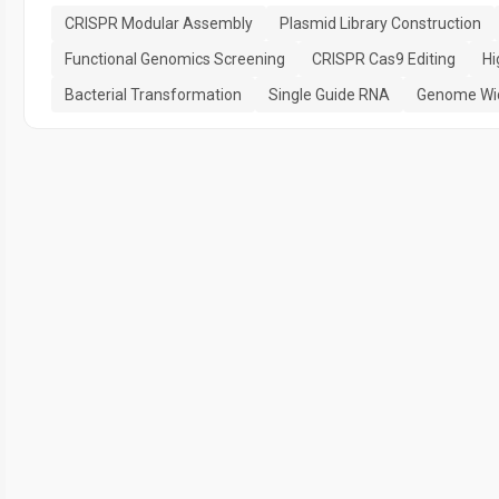
CRISPR Modular Assembly
Plasmid Library Construction
Functional Genomics Screening
CRISPR Cas9 Editing
Hi
Bacterial Transformation
Single Guide RNA
Genome Wid