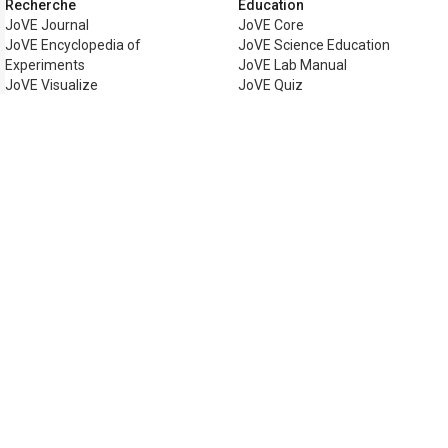
Recherche
Éducation
JoVE Journal
JoVE Core
JoVE Encyclopedia of
JoVE Science Education
Experiments
JoVE Lab Manual
JoVE Visualize
JoVE Quiz
Business
JoVE Business
Copyright © 2026 MyJoVE Corporation. Tous