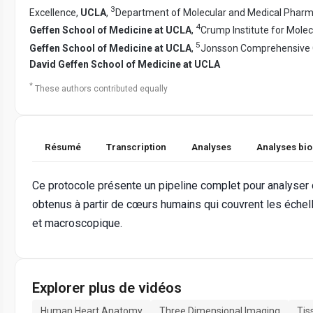
3
Excellence,
UCLA
,
Department of Molecular and Medical Pharm
4
Geffen School of Medicine at UCLA
,
Crump Institute for Mole
5
Geffen School of Medicine at UCLA
,
Jonsson Comprehensive 
David Geffen School of Medicine at UCLA
*
These authors contributed equally
Résumé
Transcription
Analyses
Analyses bi
Ce protocole présente un pipeline complet pour analyser 
obtenus à partir de cœurs humains qui couvrent les éche
et macroscopique.
Explorer plus de vidéos
Human Heart Anatomy
Three Dimensional Imaging
Tis