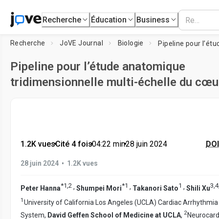
Recherche
Éducation
Business
Recherche
JoVE Journal
Biologie
Pipeline pour l’étude anatomique
tridimensionnelle multi-échelle du cœ
1.2K vues
•
Cité 4 fois
•
04:22
min
•
28 juin 2024
DOI
•
28 juin 2024
1.2K vues
*
1
,
2
*
1
1
3
,
4
,
,
,
Peter Hanna
Shumpei Mori
Takanori Sato
Shili Xu
1
University of California Los Angeles (UCLA) Cardiac Arrhythmia
2
System,
David Geffen School of Medicine at UCLA
,
Neurocard