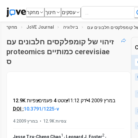
עסקים
חינוך
מחקר
ביולוגיה
JoVE Journal
מחקר
זיהוי של קומפלקסים חלבונים עם
C
proteomics כמותיים cerevisiae
ס
4 במרץ 2009
דק'
•
11:12
•
צוטט 4 פעמים
•
12.9K צפיות
DOI :
10.3791/1225-v
•
12.9K צפיות
4 במרץ 2009
1
2
,
,
Jesse Tzu-Cheng Chao
Leonard J. Foster