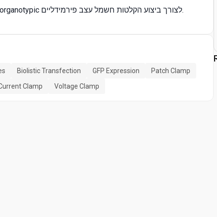
זהו פרוטוקול להכין ולתחזק הכנה פרוסה neocortical בתרבות organotypic לצורך ביצוע הקלטות חשמל עצב פירמידליים.
es
Biolistic Transfection
GFP Expression
Patch Clamp
Current Clamp
Voltage Clamp