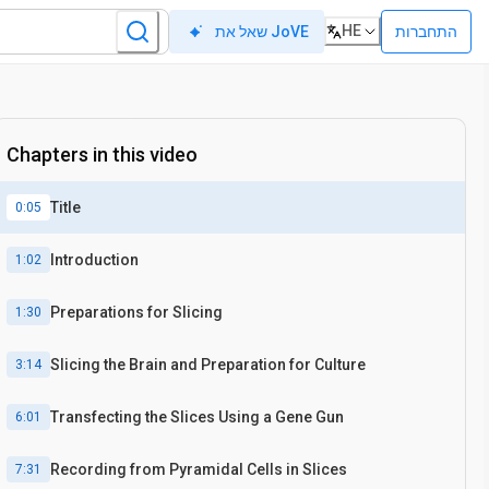
HE
התחברות
שאל את JoVE
Chapters in this video
Title
0:05
Introduction
1:02
Preparations for Slicing
1:30
Slicing the Brain and Preparation for Culture
3:14
Transfecting the Slices Using a Gene Gun
6:01
Recording from Pyramidal Cells in Slices
7:31