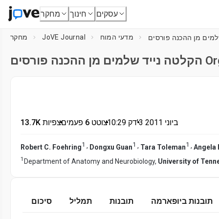
עסקים
חינוך
מחקר
מדעי המוח
JoVE Journal
מחקר
3 ביוני 2011
דק'
•
10:29
•
צוטט 6 פעמים
•
13.7K צפיות
1
1
1
,
,
,
Robert C. Foehring
Dongxu Guan
Tara Toleman
Angela 
1
Department of Anatomy and Neurobiology,
University of Tenn
תובנות ביופארמה
תובנות
תמליל
סיכום