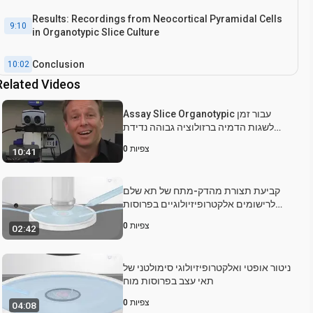
Results: Recordings from Neocortical Pyramidal Cells
9:10
in Organotypic Slice Culture
Conclusion
10:02
Related Videos
Assay Slice Organotypic עבור זמן
לשגות הדמיה ברזולוציה גבוהה נדידת
הנוירונים במוח אחרי לידה
צפיות
0
10:41
קביעת תצורת מהדק-מתח של תא שלם
לרישומים אלקטרופיזיולוגיים בפרוסות
מוח
צפיות
0
02:42
ניטור אופטי ואלקטרופיזיולוגי סימולטני של
תאי עצב בפרוסות מוח
צפיות
0
04:08