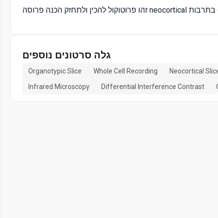
גלה סרטונים נוספים
Organotypic Slice
Whole Cell Recording
Neocortical Slic
Infrared Microscopy
Differential Interference Contrast