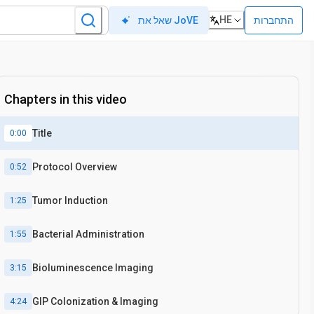
HE
התחברות
שאל את JoVE
Chapters in this video
Title
0:00
Protocol Overview
0:52
Tumor Induction
1:25
Bacterial Administration
1:55
Bioluminescence Imaging
3:15
GIP Colonization & Imaging
4:24