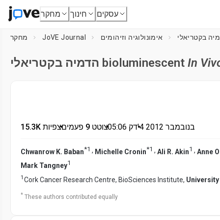
עסקים
חינוך
מחקר
אימונולוגיה וזיהומים
JoVE Journal
מחקר
In Viv
הדמיה בקטריאלי bioluminescent
4 בנובמבר 2012
דק'
•
05:06
•
צוטט 9 פעמים
•
15.3K צפיות
*
1
*
1
1
,
,
,
Chwanrow K. Baban
Michelle Cronin
Ali R. Akin
Anne O
1
Mark Tangney
1
Cork Cancer Research Centre, BioSciences Institute,
University
*
These authors contributed equally