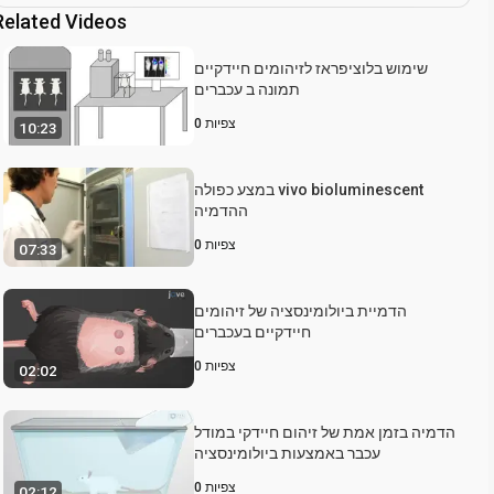
Related Videos
שימוש בלוציפראז לזיהומים חיידקיים
תמונה ב עכברים
צפיות
0
10:23
במצע כפולה vivo bioluminescent
ההדמיה
צפיות
0
07:33
הדמיית ביולומינסציה של זיהומים
חיידקיים בעכברים
צפיות
0
02:02
הדמיה בזמן אמת של זיהום חיידקי במודל
עכבר באמצעות ביולומינסציה
צפיות
0
02:12