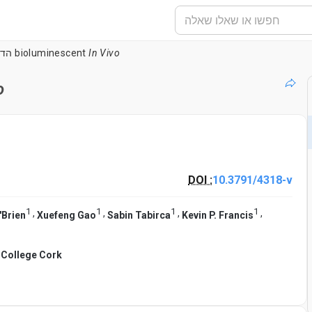
In Vivo
הדמיה בקטריאלי bioluminescent
o
DOI :
10.3791/4318-v
1
1
1
1
,
,
,
,
'Brien
Xuefeng Gao
Sabin Tabirca
Kevin P. Francis
 College Cork