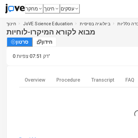
עסקים
חינוך
מחקר
דה כלליות
ביולוגיה בסיסית
JoVE Science Education
חינוך
מבוא לקורא המיקרו-לוחיות
חידון
סרטון
·
דק'
07:51
צפיות
0
Overview
Procedure
Transcript
FAQ
Loa