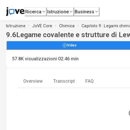
Ricerca
Istruzione
Business
Istruzione
JoVE Core
Chimica
Capitolo 9 : Legami chimi
9.6
Legame covalente e strutture di Le
Video
·
57.8K
visualizzazioni
02:46
min
Overview
Transcript
FAQ
Loadin