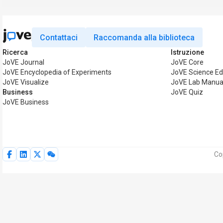
Contattaci
Raccomanda alla biblioteca
Ricerca
Istruzione
JoVE Journal
JoVE Core
JoVE Encyclopedia of Experiments
JoVE Science Ed
JoVE Visualize
JoVE Lab Manua
Business
JoVE Quiz
JoVE Business
Cop