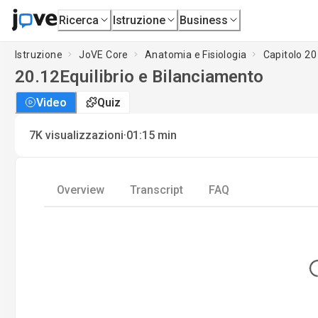
Ricerca
Istruzione
Business
Istruzione
JoVE Core
Anatomia e Fisiologia
Capitolo 20 
20.12
Equilibrio e Bilanciamento
Video
Quiz
·
7K
visualizzazioni
01:15
min
Overview
Transcript
FAQ
Lo