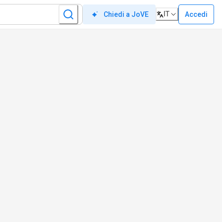
IT
Accedi
Chiedi a JoVE