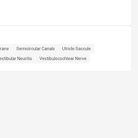
brane
Semicircular Canals
Utricle Saccule
estibular Neuritis
Vestibulocochlear Nerve