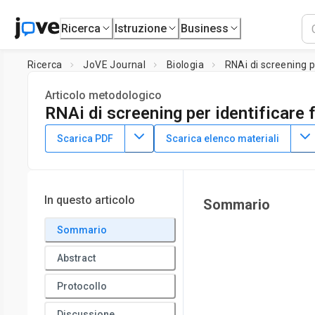
Ricerca
Istruzione
Business
Ricerca
JoVE Journal
Biologia
RNAi di screening p
Articolo metodologico
RNAi di screening per identificare 
DOI:
10.3791/3442
⸱
13 febbraio 2012
Scarica PDF
Scarica elenco materiali
1
1
,
Katherine K. Beifuss
Tina L. Gumienny
1
Department of Molecular and Cellular Medicine,
Texas A&M 
In questo articolo
Sommario
Sommario
Abstract
Protocollo
Discussione