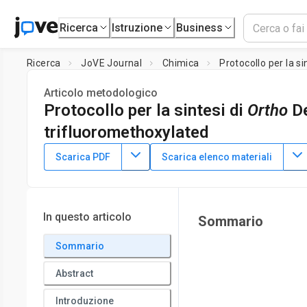
Ricerca
Istruzione
Business
Ricerca
JoVE Journal
Chimica
Protocollo per la si
Articolo metodologico
Protocollo per la sintesi di
Ortho
Der
trifluoromethoxylated
DOI:
10.3791/53789
⸱
19 gennaio 2016
Scarica PDF
Scarica elenco materiali
1
,
2
1
,
2
,
Pengju Feng
Ming-Yu Ngai
1
Department of Chemistry,
State University of New York at
Discovery,
State University of New York at Stony Brook
In questo articolo
Sommario
Sommario
Abstract
Introduzione