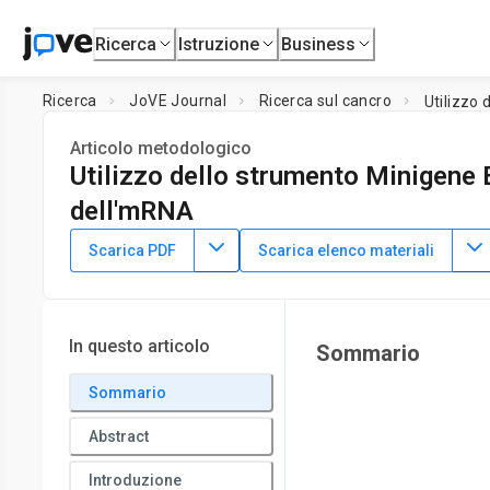
Ricerca
Istruzione
Business
Ricerca
JoVE Journal
Ricerca sul cancro
Utilizzo 
Articolo metodologico
Utilizzo dello strumento Minigene E
dell'mRNA
DOI:
10.3791/62181
⸱
22 aprile 2021
Scarica PDF
Scarica elenco materiali
1
1
1
,
,
Fernanda L Basei
Livia A. R. Moura
Jörg Kobarg
1
Faculdade de Ciências Farmacêuticas,
Universidade Estad
In questo articolo
Sommario
Sommario
Abstract
Introduzione